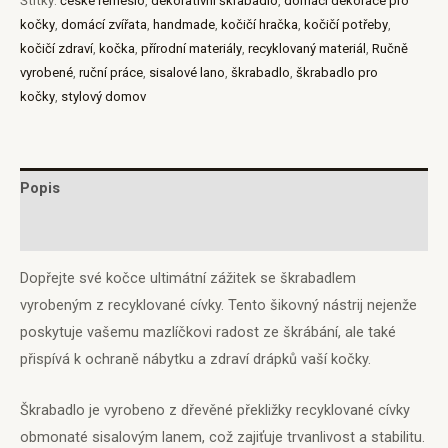
Štítky:
české řemeslo
,
dekorativní škrabadlo
,
domácí dekorace pro
kočky
,
domácí zvířata
,
handmade
,
kočičí hračka
,
kočičí potřeby
,
kočičí zdraví
,
kočka
,
přírodní materiály
,
recyklovaný materiál
,
Ručně
vyrobené
,
ruční práce
,
sisalové lano
,
škrabadlo
,
škrabadlo pro
kočky
,
stylový domov
Popis
Hodnocení (0)
Dopřejte své kočce ultimátní zážitek se škrabadlem
vyrobeným z recyklované cívky. Tento šikovný nástrij nejenže
poskytuje vašemu mazlíčkovi radost ze škrábání, ale také
přispívá k ochraně nábytku a zdraví drápků vaší kočky.
Škrabadlo je vyrobeno z dřevěné překližky recyklované cívky
obmonaté sisalovým lanem, což zajiťuje trvanlivost a stabilitu.