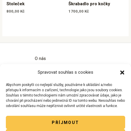
Stoleček
Škrabadlo pro kočky
800,00
Kč
1700,00
Kč
O nás
Kontakty
Spravovat souhlas s cookies
Obchodní podmínky
Zásady ochrany osobních údajů
Abychom poskytli co nejlepší služby, používáme k ukládání a/nebo
Zásady cookies (EU)
přístupu k informacím o zařízení, technologie jako jsou soubory cookies.
Souhlas s těmito technologiemi nám umožní zpracovávat údaje, jako je
chování při procházení nebo jedinečná ID na tomto webu. Nesouhlas nebo
odvolání souhlasu může nepříznivě ovlivnit určité vlastnosti a funkce.
PŘÍJMOUT