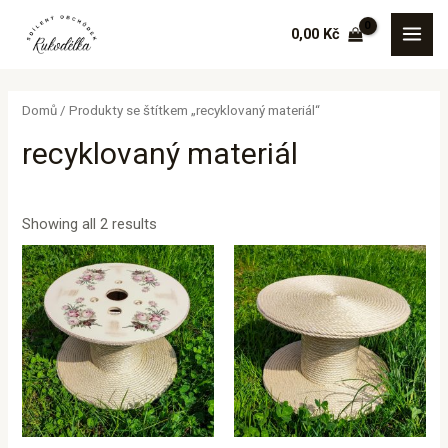
Sorted
Přeskočit
MAI
by
0,00
Kč
price:
na
low
MEN
to
obsah
high
Domů
/ Produkty se štítkem „recyklovaný materiál“
recyklovaný materiál
Showing all 2 results