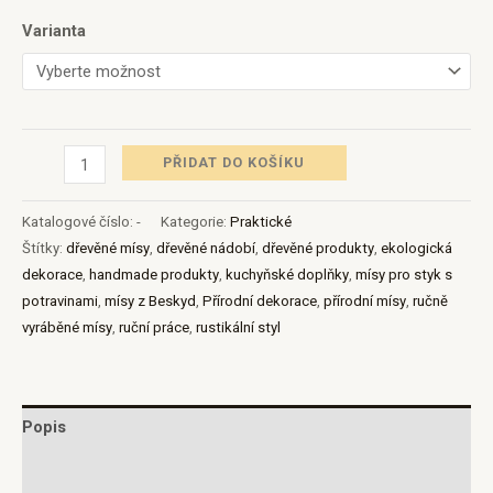
Varianta
PŘIDAT DO KOŠÍKU
Katalogové číslo:
-
Kategorie:
Praktické
Štítky:
dřevěné mísy
,
dřevěné nádobí
,
dřevěné produkty
,
ekologická
dekorace
,
handmade produkty
,
kuchyňské doplňky
,
mísy pro styk s
potravinami
,
mísy z Beskyd
,
Přírodní dekorace
,
přírodní mísy
,
ručně
vyráběné mísy
,
ruční práce
,
rustikální styl
Popis
Další informace