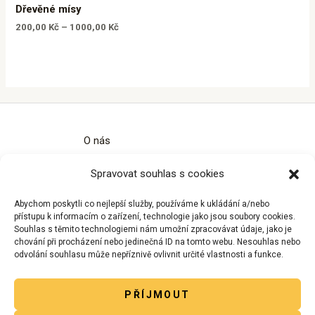
Dřevěné mísy
200,00
Kč
–
1000,00
Kč
O nás
Kontakty
Spravovat souhlas s cookies
Obchodní podmínky
Zásady ochrany osobních údajů
Abychom poskytli co nejlepší služby, používáme k ukládání a/nebo
Zásady cookies (EU)
přístupu k informacím o zařízení, technologie jako jsou soubory cookies.
Souhlas s těmito technologiemi nám umožní zpracovávat údaje, jako je
chování při procházení nebo jedinečná ID na tomto webu. Nesouhlas nebo
odvolání souhlasu může nepříznivě ovlivnit určité vlastnosti a funkce.
PŘÍJMOUT