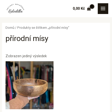
Přeskočit
MAI
0,00
Kč
na
MEN
obsah
Domů
/ Produkty se štítkem „přírodní mísy“
přírodní mísy
Zobrazen jediný výsledek