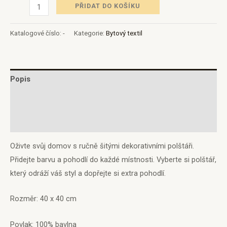
PŘIDAT DO KOŠÍKU
Katalogové číslo:
-
Kategorie:
Bytový textil
Popis
Další informace
Hodnocení (0)
Oživte svůj domov s ručně šitými dekorativními polštáři.
Přidejte barvu a pohodlí do každé místnosti. Vyberte si polštář,
který odráží váš styl a dopřejte si extra pohodlí.
Rozměr: 40 x 40 cm
Povlak: 100% bavlna