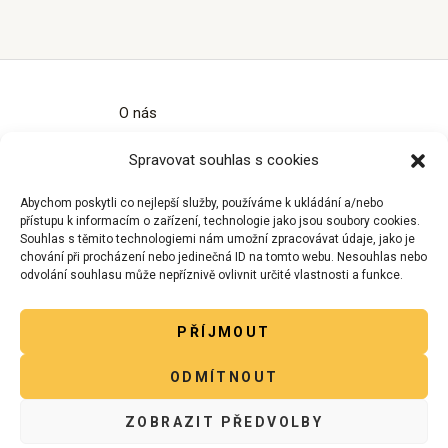
O nás
Kontakty
Spravovat souhlas s cookies
Obchodní podmínky
Zásady ochrany osobních údajů
Abychom poskytli co nejlepší služby, používáme k ukládání a/nebo
Zásady cookies (EU)
přístupu k informacím o zařízení, technologie jako jsou soubory cookies.
Souhlas s těmito technologiemi nám umožní zpracovávat údaje, jako je
chování při procházení nebo jedinečná ID na tomto webu. Nesouhlas nebo
odvolání souhlasu může nepříznivě ovlivnit určité vlastnosti a funkce.
PŘÍJMOUT
Copyright © 2026 Rukodělka - Sdílený obchůdek.
ODMÍTNOUT
ZOBRAZIT PŘEDVOLBY