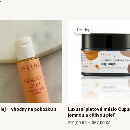
y
Prodej
Prodej
lej – vhodný na pokožku s
Luxusní pleťové máslo Cupu
jemnou a citlivou pleť
201,00
Kč
–
357,00
Kč