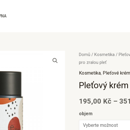
VNA
Pleťový
Domů
/
Kosmetika
/
Pleťo
pro zralou pleť
krém
se
Kosmetika
,
Pleťové kré
šípkem
Pleťový krém 
-
pro
195,00
Kč
–
35
zralou
objem
pleť
množství