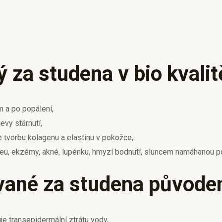
ý za studena v bio kvali
 a po popálení,
evy stárnutí,
 tvorbu kolagenu a elastinu v pokožce,
eu, ekzémy, akné, lupénku, hmyzí bodnutí, sluncem namáhanou po
vané za studena původem
je transepidermální ztrátu vody,