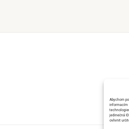
Abychom posk
informacím o
technologie
jedinečná I
ovlivnit urči