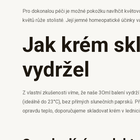
Pro dokonalou péči je možné pokožku navlhčit květovo
květů růže stolisté. Její jemné homeopatické účinky va
Jak krém skl
vydržel
Z vlastní zkušenosti víme, že naše 3Oml balení vydrží
(ideálně do 23°C), bez přímých slunečních paprsků. Při
opravdu teplo, doporučujeme skladovat krém v lednici