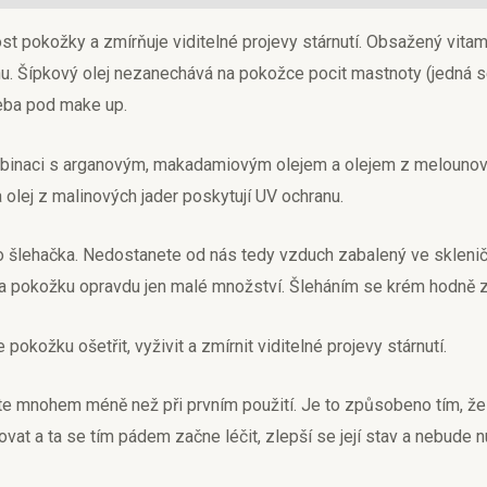
ost pokožky a zmírňuje viditelné projevy stárnutí. Obsažený vitam
nu. Šípkový olej nezanechává na pokožce pocit mastnoty (jedná se
řeba pod make up.
naci s arganovým, makadamiovým olejem a olejem z melounových j
 olej z malinových jader poskytují UV ochranu.
ako šlehačka. Nedostanete od nás tedy vzduch zabalený ve skleni
a pokožku opravdu jen malé množství. Šleháním se krém hodně zj
okožku ošetřit, vyživit a zmírnit viditelné projevy stárnutí.
ete mnohem méně než při prvním použití. Je to způsobeno tím, že 
ovat a ta se tím pádem začne léčit, zlepší se její stav a nebude n