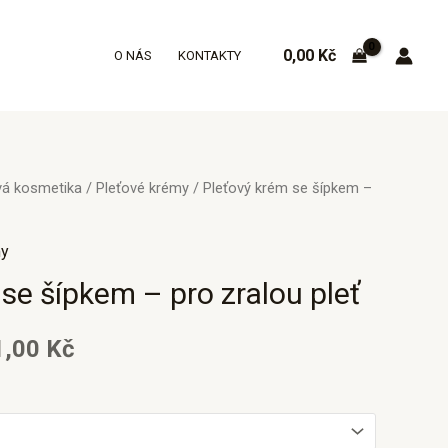
0,00
Kč
O NÁS
KONTAKTY
vá kosmetika
/
Pleťové krémy
/ Pleťový krém se šípkem –
my
se šípkem – pro zralou pleť
1,00
Kč