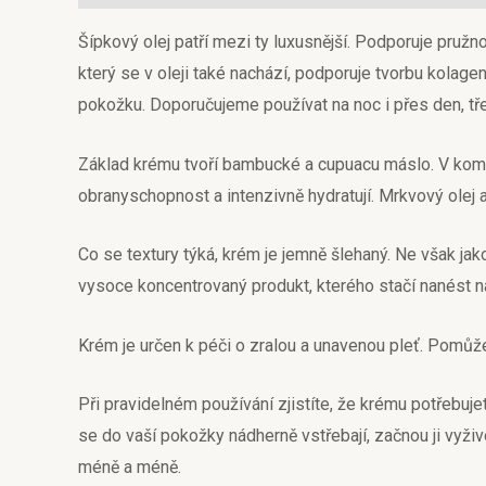
Šípkový olej patří mezi ty luxusnější. Podporuje pružn
který se v oleji také nachází, podporuje tvorbu kolage
pokožku. Doporučujeme používat na noc i přes den, t
Základ krému tvoří bambucké a cupuacu máslo. V kombi
obranyschopnost a intenzivně hydratují. Mrkvový olej a
Co se textury týká, krém je jemně šlehaný. Ne však j
vysoce koncentrovaný produkt, kterého stačí nanést n
Krém je určen k péči o zralou a unavenou pleť. Pomůže p
Při pravidelném používání zjistíte, že krému potřebuj
se do vaší pokožky nádherně vstřebají, začnou ji vyživ
méně a méně.