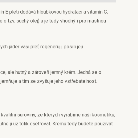
ín E pleti dodává hloubkovou hydrataci a vitamín C,
 o tzv. suchý olej) a je tedy vhodný i pro mastnou
ader vaši pleť regenerují, posílí její
čce, ale hutný a zároveň jemný krém. Jedná se o
emňuje a tím se zvyšuje jeho vstřebatelnost.
kvalitní suroviny, ze kterých vyrábíme naši kosmetiku,
utné ji už tolik ošetřovat. Krému tedy budete používat