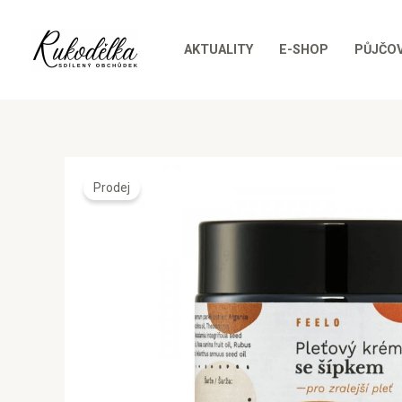
Přeskočit
na
AKTUALITY
E-SHOP
PŮJČO
obsah
Prodej