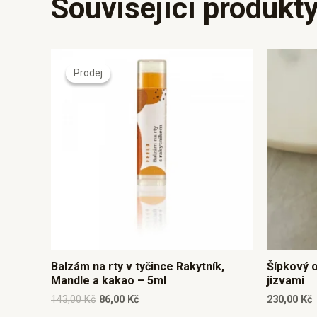
Související produkt
Original
Current
price
price
Prodej
Prodej
was:
is:
143,00 Kč.
86,00 Kč.
Balzám na rty v tyčince Rakytník,
Šípkový o
Mandle a kakao – 5ml
jizvami
143,00
Kč
86,00
Kč
230,00
Kč