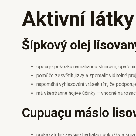
Aktivní látky
Šípkový olej lisovan
opečuje pokožku namáhanou sluncem, opařením
pomůže zesvětlit jizvy a zpomalit viditelné proj
napomáhá vyhlazování vrásek tím, že podporuje
má všestranné hojivé účinky – vhodné na rosac
Cupuaçu máslo liso
prokazatelně zvyšuje hydrataci pokožky a snižu