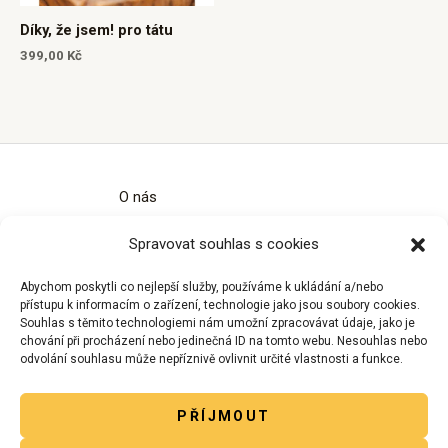
Díky, že jsem! pro tátu
399,00
Kč
O nás
Kontakty
Spravovat souhlas s cookies
Obchodní podmínky
Zásady ochrany osobních údajů
Abychom poskytli co nejlepší služby, používáme k ukládání a/nebo
Zásady cookies (EU)
přístupu k informacím o zařízení, technologie jako jsou soubory cookies.
Souhlas s těmito technologiemi nám umožní zpracovávat údaje, jako je
chování při procházení nebo jedinečná ID na tomto webu. Nesouhlas nebo
odvolání souhlasu může nepříznivě ovlivnit určité vlastnosti a funkce.
PŘÍJMOUT