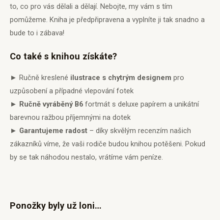
to, co pro vás dělali a dělají. Nebojte, my vám s tím
pomůžeme. Kniha je předpřipravena a vyplníte ji tak snadno a
bude to i zábava!
Co také s knihou získáte?
► Ručně kreslené
ilustrace s chytrým designem
pro
uzpůsobení a případné vlepování fotek
►
Ručně vyráběný B6
fortmát s deluxe papírem a unikátní
barevnou ražbou příjemnými na dotek
►
Garantujeme radost
– díky skvělým recenzím našich
zákazníků víme, že vaši rodiče budou knihou potěšeni. Pokud
by se tak náhodou nestalo, vrátíme vám peníze.
Ponožky byly už loni…