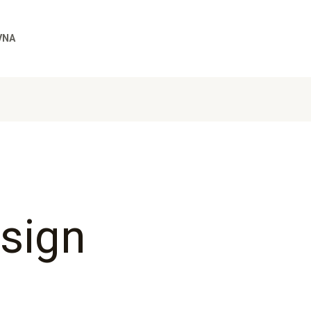
VNA
esign