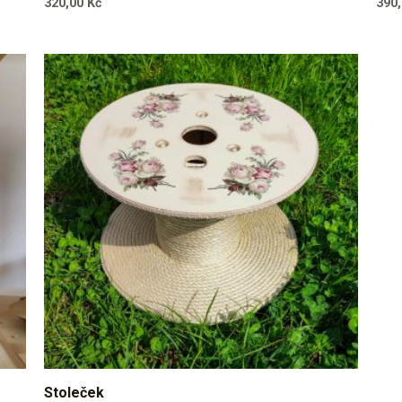
320,00
Kč
390
Stoleček