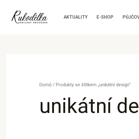
Sorted
Přeskočit
by
price:
na
low
AKTUALITY
E-SHOP
PŮJČO
to
obsah
high
Domů
/ Produkty se štítkem „unikátní design“
unikátní d