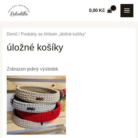
Přeskočit
MAI
0,00
Kč
na
ME
obsah
Domů
/ Produkty se štítkem „úložné košíky“
úložné košíky
Zobrazen jediný výsledek