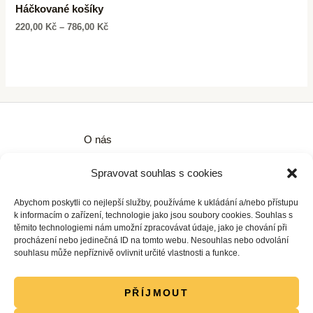
Háčkované košíky
220,00
Kč
–
786,00
Kč
O nás
Kontakty
Spravovat souhlas s cookies
Obchodní podmínky
Zásady ochrany osobních údajů
Abychom poskytli co nejlepší služby, používáme k ukládání a/nebo přístupu
Zásady cookies (EU)
k informacím o zařízení, technologie jako jsou soubory cookies. Souhlas s
těmito technologiemi nám umožní zpracovávat údaje, jako je chování při
procházení nebo jedinečná ID na tomto webu. Nesouhlas nebo odvolání
souhlasu může nepříznivě ovlivnit určité vlastnosti a funkce.
PŘÍJMOUT