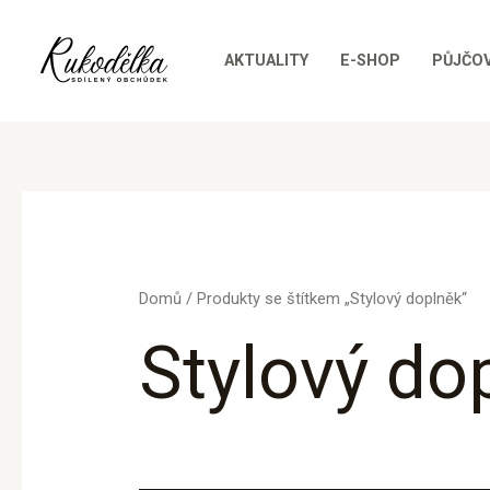
Přeskočit
na
AKTUALITY
E-SHOP
PŮJČO
obsah
Domů
/ Produkty se štítkem „Stylový doplněk“
Stylový do