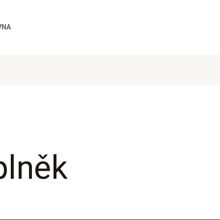
VNA
plněk