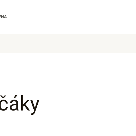
VNA
lčáky