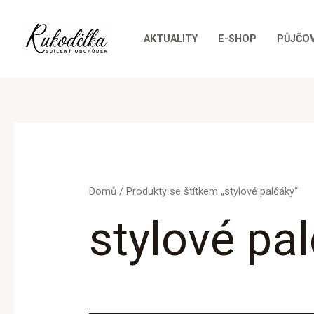
Přeskočit
na
AKTUALITY
E-SHOP
PŮJČO
obsah
Domů
/ Produkty se štítkem „stylové palčáky“
stylové pa