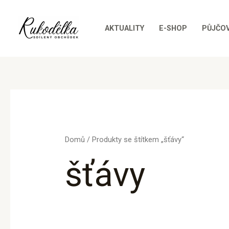
Přeskočit
na
AKTUALITY
E-SHOP
PŮJČO
obsah
Domů
/ Produkty se štítkem „šťávy“
šťávy