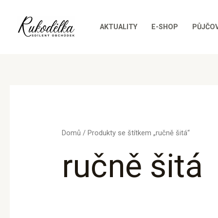
Přeskočit
na
AKTUALITY
E-SHOP
PŮJČO
obsah
Domů
/ Produkty se štítkem „ručně šitá“
ručně šitá