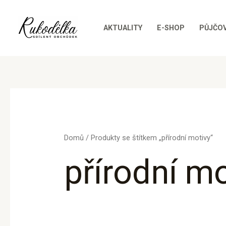
Přeskočit
na
AKTUALITY
E-SHOP
PŮJČO
obsah
Domů
/ Produkty se štítkem „přírodní motivy“
přírodní mo