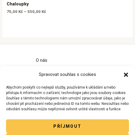
Chaloupky
75,00
Kč
–
550,00
Kč
O nás
Kontakty
Spravovat souhlas s cookies
Obchodní podmínky
Zásady ochrany osobních údajů
Abychom poskytli co nejlepší služby, používáme k ukládání a/nebo
Zásady cookies (EU)
přístupu k informacím o zařízení, technologie jako jsou soubory cookies.
Souhlas s těmito technologiemi nám umožní zpracovávat údaje, jako je
chování při procházení nebo jedinečná ID na tomto webu. Nesouhlas nebo
odvolání souhlasu může nepříznivě ovlivnit určité vlastnosti a funkce.
PŘÍJMOUT