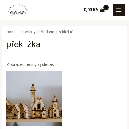
Přeskočit
MAI
0,00
Kč
na
MEN
obsah
Domů
/ Produkty se štítkem „překližka“
překližka
Zobrazen jediný výsledek