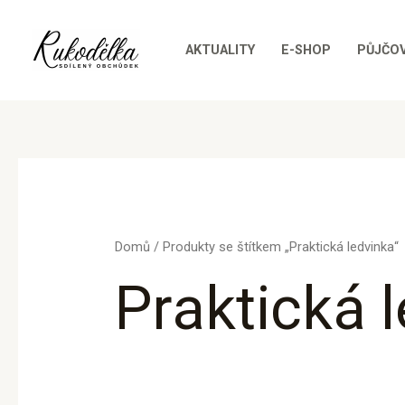
Přeskočit
na
AKTUALITY
E-SHOP
PŮJČO
obsah
Domů
/ Produkty se štítkem „Praktická ledvinka“
Praktická 