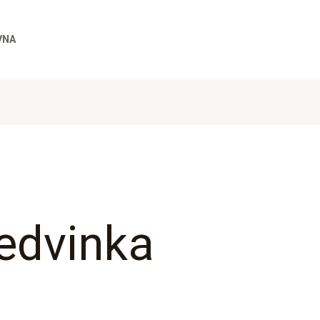
VNA
ledvinka