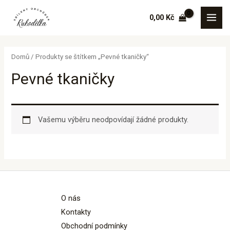
Přeskočit
MAI
0,00
Kč
na
MEN
obsah
Domů
/ Produkty se štítkem „Pevné tkaničky“
Pevné tkaničky
Vašemu výběru neodpovídají žádné produkty.
O nás
Kontakty
Obchodní podmínky