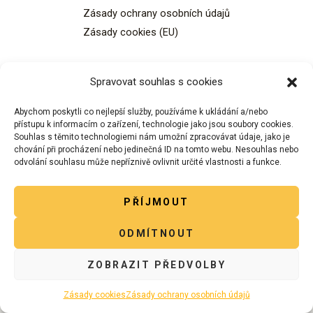
Zásady ochrany osobních údajů
Zásady cookies (EU)
Spravovat souhlas s cookies
Abychom poskytli co nejlepší služby, používáme k ukládání a/nebo
přístupu k informacím o zařízení, technologie jako jsou soubory cookies.
Copyright © 2026 Rukodělka - Sdílený obchůdek.
Souhlas s těmito technologiemi nám umožní zpracovávat údaje, jako je
chování při procházení nebo jedinečná ID na tomto webu. Nesouhlas nebo
odvolání souhlasu může nepříznivě ovlivnit určité vlastnosti a funkce.
PŘÍJMOUT
ODMÍTNOUT
ZOBRAZIT PŘEDVOLBY
Zásady cookies
Zásady ochrany osobních údajů