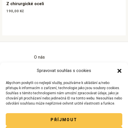
Z chirurgické oceli
190,00
Kč
O nás
Kontakty
Spravovat souhlas s cookies
Obchodní podmínky
Zásady ochrany osobních údajů
Abychom poskytli co nejlepší služby, používáme k ukládání a/nebo
Zásady cookies (EU)
přístupu k informacím o zařízení, technologie jako jsou soubory cookies.
Souhlas s těmito technologiemi nám umožní zpracovávat údaje, jako je
chování při procházení nebo jedinečná ID na tomto webu. Nesouhlas nebo
odvolání souhlasu může nepříznivě ovlivnit určité vlastnosti a funkce.
PŘÍJMOUT