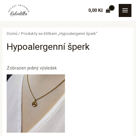
Přeskočit
MAI
0,00
Kč
na
MEN
obsah
Domů
/ Produkty se štítkem „Hypoalergenní šperk“
Hypoalergenní šperk
Zobrazen jediný výsledek