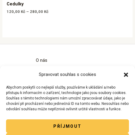
Cedulky
120,00
Kč
–
280,00
Kč
O nás
Kontakty
Spravovat souhlas s cookies
Obchodní podmínky
Zásady ochrany osobních údajů
Abychom poskytli co nejlepší služby, používáme k ukládání a/nebo
Zásady cookies (EU)
přístupu k informacím o zařízení, technologie jako jsou soubory cookies.
Souhlas s těmito technologiemi nám umožní zpracovávat údaje, jako je
chování při procházení nebo jedinečná ID na tomto webu. Nesouhlas nebo
odvolání souhlasu může nepříznivě ovlivnit určité vlastnosti a funkce.
PŘÍJMOUT