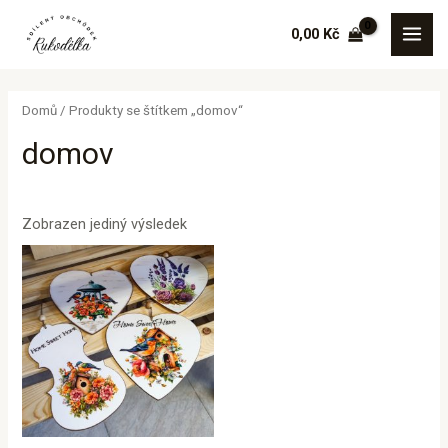
Přeskočit
MAI
0,00
Kč
na
MEN
obsah
Domů
/ Produkty se štítkem „domov“
domov
Zobrazen jediný výsledek