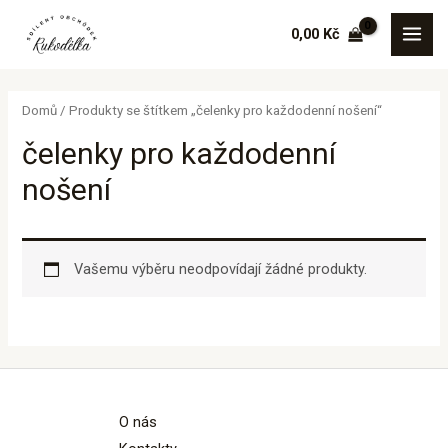
Přeskočit
MAI
0,00
Kč
na
MEN
obsah
Domů
/ Produkty se štítkem „čelenky pro každodenní nošení“
čelenky pro každodenní
nošení
Vašemu výběru neodpovídají žádné produkty.
O nás