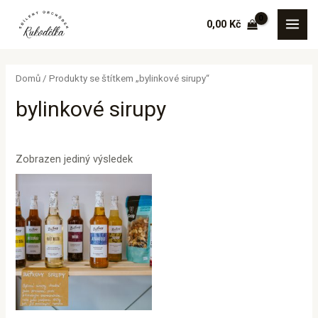
Přeskočit
MAI
0,00
Kč
na
MEN
obsah
Domů
/ Produkty se štítkem „bylinkové sirupy“
bylinkové sirupy
Zobrazen jediný výsledek