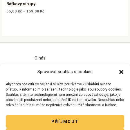
Báťkovy sirupy
55,00
Kč
–
159,00
Kč
O nás
Kontakty
Spravovat souhlas s cookies
Obchodní podmínky
Zásady ochrany osobních údajů
Abychom poskytli co nejlepší služby, používáme k ukládání a/nebo
Zásady cookies (EU)
přístupu k informacím o zařízení, technologie jako jsou soubory cookies.
Souhlas s těmito technologiemi nám umožní zpracovávat údaje, jako je
chování při procházení nebo jedinečná ID na tomto webu. Nesouhlas nebo
odvolání souhlasu může nepříznivě ovlivnit určité vlastnosti a funkce.
PŘÍJMOUT