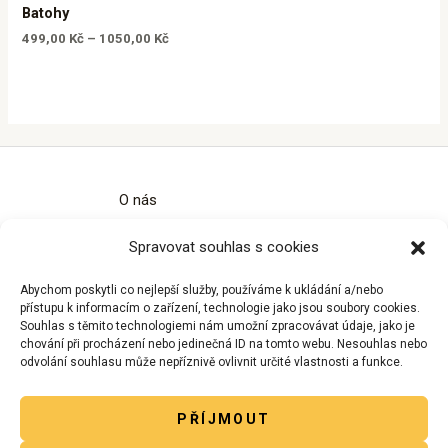
Batohy
499,00
Kč
–
1050,00
Kč
O nás
Kontakty
Spravovat souhlas s cookies
Obchodní podmínky
Zásady ochrany osobních údajů
Abychom poskytli co nejlepší služby, používáme k ukládání a/nebo
Zásady cookies (EU)
přístupu k informacím o zařízení, technologie jako jsou soubory cookies.
Souhlas s těmito technologiemi nám umožní zpracovávat údaje, jako je
chování při procházení nebo jedinečná ID na tomto webu. Nesouhlas nebo
odvolání souhlasu může nepříznivě ovlivnit určité vlastnosti a funkce.
PŘÍJMOUT