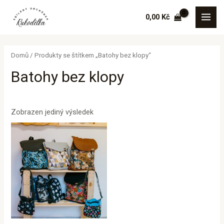
Přeskočit
MAI
0,00
Kč
na
MEN
obsah
Domů
/ Produkty se štítkem „Batohy bez klopy“
Batohy bez klopy
Zobrazen jediný výsledek