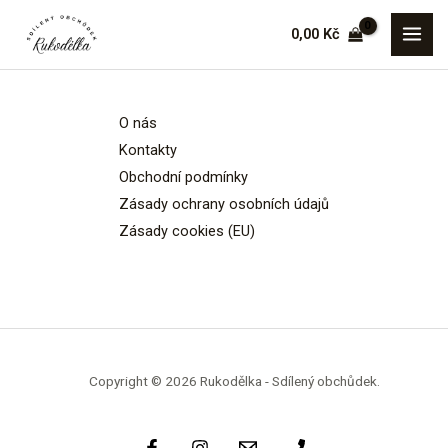
Přeskočit
MAI
0,00
Kč
na
MEN
obsah
O nás
Kontakty
Obchodní podmínky
Zásady ochrany osobních údajů
Zásady cookies (EU)
Copyright © 2026 Rukodělka - Sdílený obchůdek.