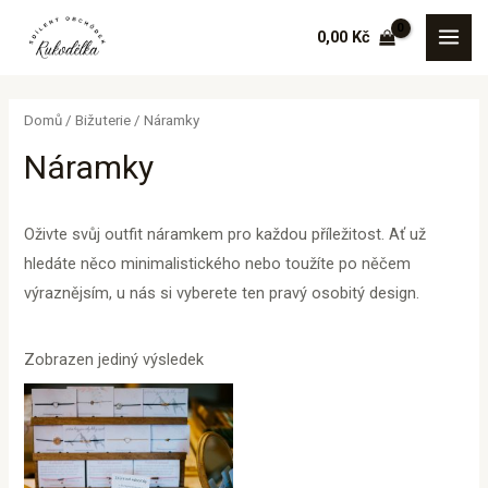
Přeskočit
MAI
0,00
Kč
na
MEN
obsah
Domů
/
Bižuterie
/ Náramky
Náramky
Oživte svůj outfit náramkem pro každou příležitost. Ať už
hledáte něco minimalistického nebo toužíte po něčem
výraznějsím, u nás si vyberete ten pravý osobitý design.
Zobrazen jediný výsledek