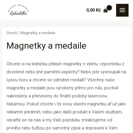
Sorted
Přeskočit
MAI
by
0,00
Kč
price:
na
low
MEN
to
obsah
high
Domů
/ Magnetky a medaile
Magnetky a medaile
Chcete si na ledničku přilepit magnetky z výletu, vzpomínku z
dovolené nebo jiné pamětní úspěchy? Nebo jste vystoupali na
Lysou horu a chcete se odměnit medailí? Všechny naše
magnetky a medaile jsou vyrobeny přímo pro nás, poctivě
nakresleny a přeneseny do finální podoby laserovou
tiskárnou. Pokud chcete i Vy svou vlastní magnetku ať už jako
reklamní předmět, nebo jako další produkt k Vašim službám,
obraťte se na nás a my Vaši poptávku zrealizujeme od
prvního tahu tužkou po samotný výpal a dopravení k Vám.